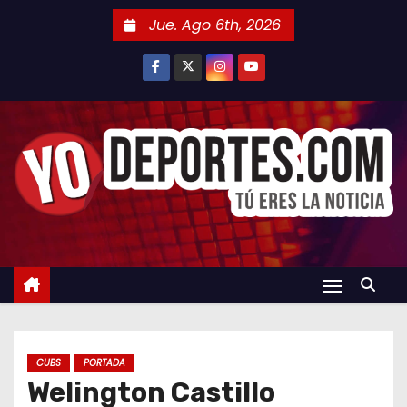
S
Jue. Ago 6th, 2026
a
l
t
a
r
a
l
c
o
n
t
e
n
CUBS
PORTADA
i
Welington Castillo
d