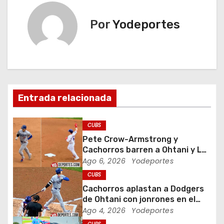
e
Por
Yodeportes
g
a
c
i
Entrada relacionada
ó
CUBS
n
Pete Crow-Armstrong y
Cachorros barren a Ohtani y Los
d
Dodgers
Ago 6, 2026
Yodeportes
CUBS
e
Cachorros aplastan a Dodgers
e
de Ohtani con jonrones en el
Wrigley Field
Ago 4, 2026
Yodeportes
n