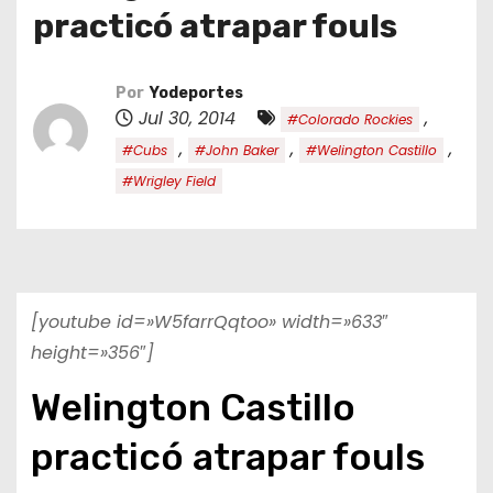
o
practicó atrapar fouls
Por
Yodeportes
Jul 30, 2014
,
#Colorado Rockies
,
,
,
#Cubs
#John Baker
#Welington Castillo
#Wrigley Field
[youtube id=»W5farrQqtoo» width=»633″
height=»356″]
Welington Castillo
practicó atrapar fouls