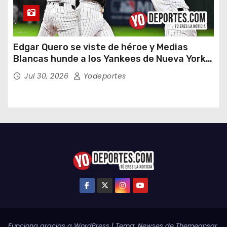
Edgar Quero se viste de héroe y Medias
Blancas hunde a los Yankees de Nueva York
en doce entradas
Jul 30, 2026
Yodeportes
Funciona gracias a WordPress
|
Tema:
Newses
de
Themeansar
.