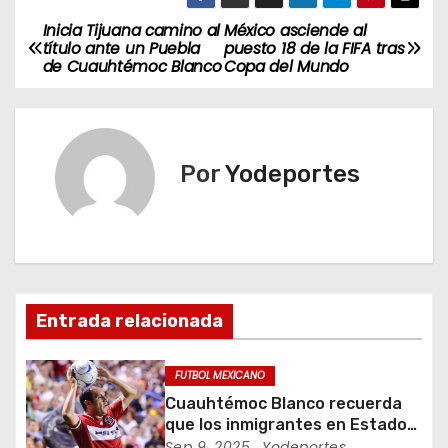
Inicia Tijuana camino al
México asciende al
N
título ante un Puebla
puesto 18 de la FIFA tras
de Cuauhtémoc Blanco
Copa del Mundo
a
v
e
Por
Yodeportes
g
a
c
Entrada relacionada
i
ó
FUTBOL MEXICANO
Cuauhtémoc Blanco recuerda
n
que los inmigrantes en Estados
Unidos son gente trabajadora
Sep 9, 2025
Yodeportes