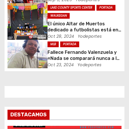
d
LAKE COUNTY SPORTS CENTER
PORTADA
e
WAUKEGAN
El único Altar de Muertos
e
dedicado a futbolistas está en
Waukegan Indoor
Oct 28, 2024
Yodeportes
n
MLB
PORTADA
t
Fallece Fernando Valenzuela y
«Nada se comparará nunca a la
r
Fernandomania» dijo Jaime
Oct 23, 2024
Yodeportes
Jarrin
a
d
a
s
DESTACAMOS