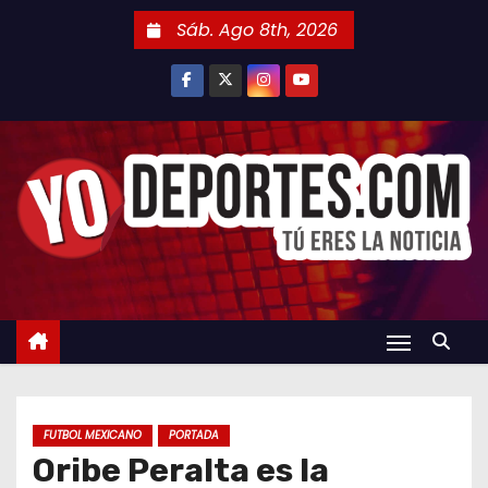
S
Sáb. Ago 8th, 2026
a
l
t
a
r
a
l
c
o
n
t
e
n
FUTBOL MEXICANO
PORTADA
i
Oribe Peralta es la
d