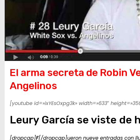
El arma secreta de Robin Ve
Angelinos
[youtube id=»ixYEsOxpg3k» width=»633″ height=»35
Leury García se viste de 
[dropcap]
F
[/dropcap]ueron nueve entradas con llu