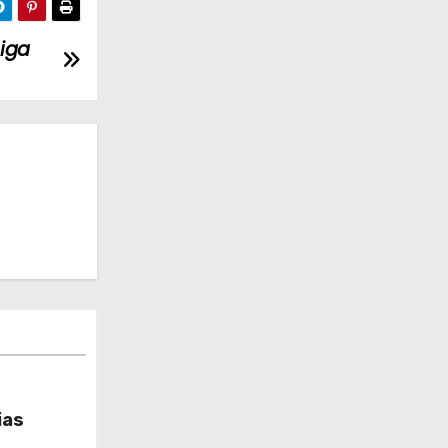
iga
ias