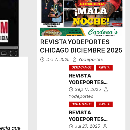
REVISTA YODEPORTES
CHICAGO DICIEMBRE 2025
Dic 7, 2025
Yodeportes
DESTACAMOS
REVISTA
REVISTA
YODEPORTES
CHICAGO
Sep 17, 2025
SEPTIEMBRE 2025
Yodeportes
DESTACAMOS
REVISTA
REVISTA
YODEPORTES
CHICAGO JULIO
Jul 27, 2025
recía que