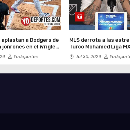
 aplastan a Dodgers de
MLS derrota a las estrel
 jonrones en el Wrigley
Turco Mohamed Liga MX
026
Yodeportes
Jul 30, 2026
Yodeport