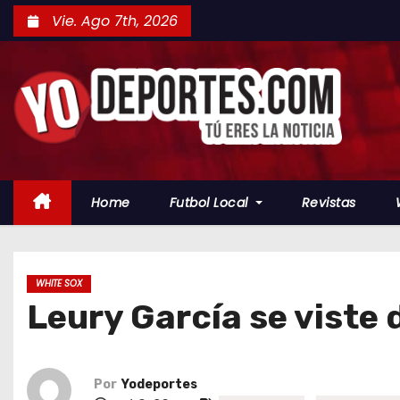
S
Vie. Ago 7th, 2026
a
l
t
a
r
a
l
Home
Futbol Local
Revistas
c
o
n
t
WHITE SOX
Leury García se viste 
e
n
i
d
Por
Yodeportes