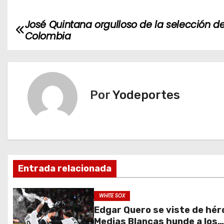
José Quintana orgulloso de la selección d
N
Colombia
a
v
e
Por
Yodeportes
g
a
c
Entrada relacionada
i
ó
WHITE SOX
Edgar Quero se viste de hér
n
Medias Blancas hunde a los