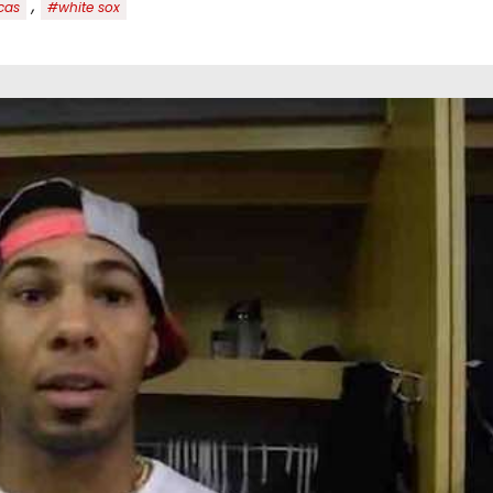
,
cas
#white sox