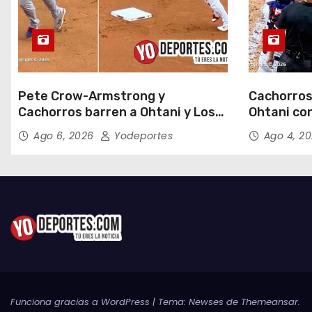
Pete Crow-Armstrong y
Cachorros
Cachorros barren a Ohtani y Los
Ohtani con
Dodgers
Field
Ago 6, 2026
Yodeportes
Ago 4, 2
Funciona gracias a WordPress
|
Tema:
Newses
de
Themeansar
.