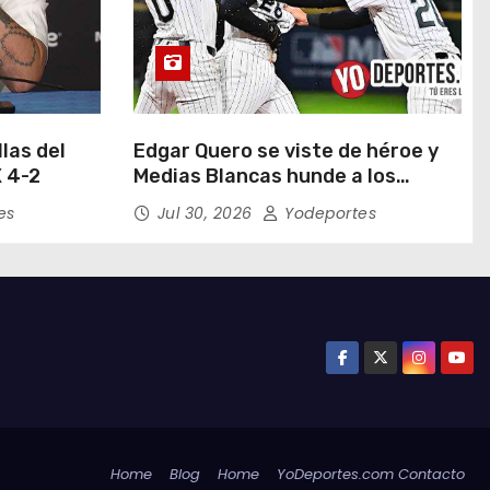
las del
Edgar Quero se viste de héroe y
 4-2
Medias Blancas hunde a los
Yankees de Nueva York en doce
es
Jul 30, 2026
Yodeportes
entradas
Home
Blog
Home
YoDeportes.com Contacto