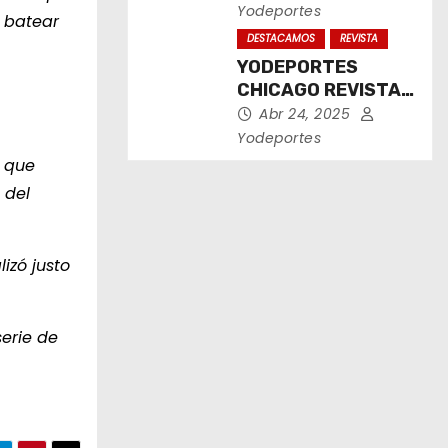
2025
Yodeportes
a batear
DESTACAMOS
REVISTA
YODEPORTES
CHICAGO REVISTA
IMPRESA ABRIL
Abr 24, 2025
2025
Yodeportes
a que
 del
izó justo
serie de