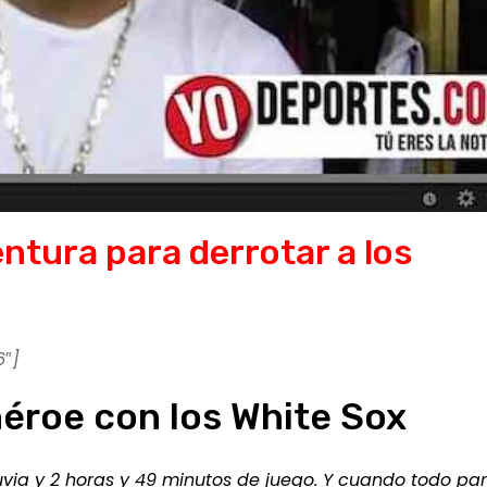
ntura para derrotar a los
6″]
héroe con los White Sox
via y 2 horas y 49 minutos de juego. Y cuando todo pa