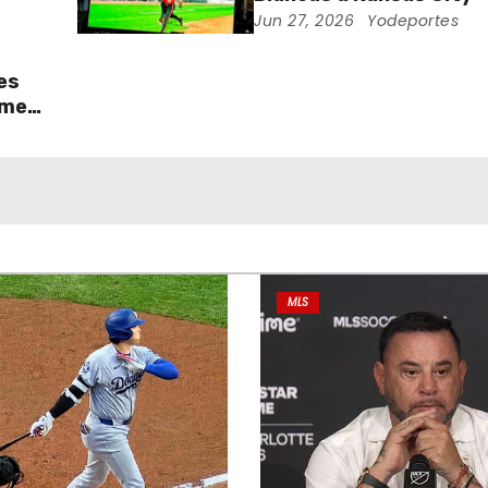
oce
Jun 27, 2026
Yodeportes
es
imer
e
MLS