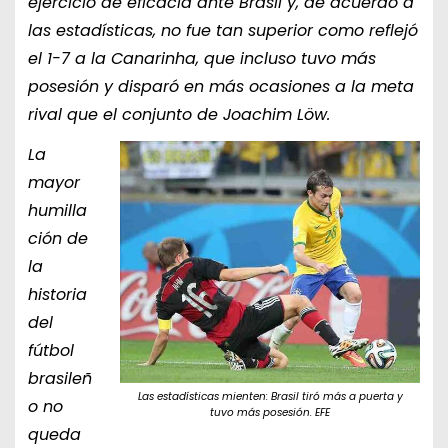
ejercicio de eficacia ante Brasil y, de acuerdo a
las estadísticas, no fue tan superior como reflejó
el 1-7 a la Canarinha, que incluso tuvo más
posesión y disparó en más ocasiones a la meta
rival que el conjunto de Joachim Löw.
La
mayor
humilla
ción de
la
historia
del
fútbol
brasileñ
Las estadísticas mienten: Brasil tiró más a puerta y
o no
tuvo más posesión. EFE
queda