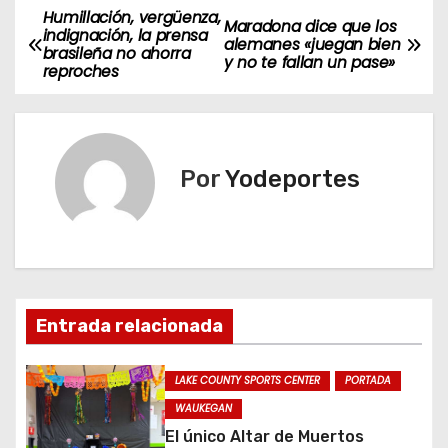
Humillación, vergüenza,
N
Maradona dice que los
indignación, la prensa
alemanes «juegan bien
brasileña no ahorra
a
y no te fallan un pase»
reproches
v
e
Por
Yodeportes
g
a
c
i
Entrada relacionada
ó
LAKE COUNTY SPORTS CENTER
PORTADA
n
WAUKEGAN
El único Altar de Muertos