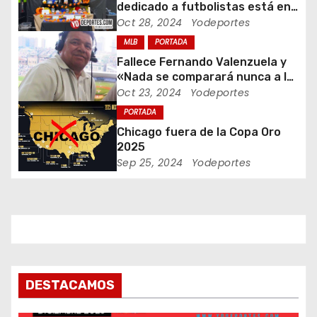
d
dedicado a futbolistas está en
Waukegan Indoor
Oct 28, 2024
Yodeportes
e
MLB
PORTADA
e
Fallece Fernando Valenzuela y
«Nada se comparará nunca a la
n
Fernandomania» dijo Jaime
Oct 23, 2024
Yodeportes
Jarrin
t
PORTADA
Chicago fuera de la Copa Oro
r
2025
Sep 25, 2024
Yodeportes
a
d
a
s
DESTACAMOS