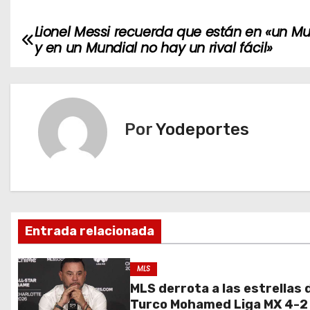
Lionel Messi recuerda que están en «un Mu
N
y en un Mundial no hay un rival fácil»
a
v
e
Por
Yodeportes
g
a
c
Entrada relacionada
i
ó
MLS
MLS derrota a las estrellas 
n
Turco Mohamed Liga MX 4-2