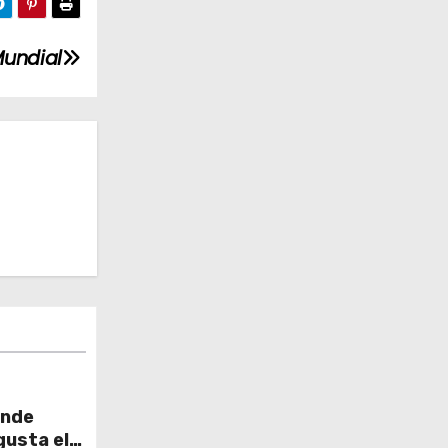
Mundial
inde
gusta el