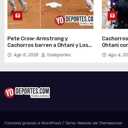
Pete Crow-Armstrong y
Cachorros
Cachorros barren a Ohtani y Los
Ohtani con
Dodgers
Field
Ago 6, 2026
Yodeportes
Ago 4, 2
Funciona gracias a WordPress
|
Tema:
Newses
de
Themeansar
.