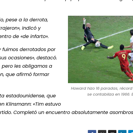
o, pese a la derrota,
ajeron», indicó y
ntro de «de infarto».
 fuimos derrotados por
us ocasiones», destacó.
, pero les obligamos a
on, que afirmó formar
Howard hizo 16 paradas, récor
se contabiliza en 1966. 
ta estadounidense, que
en Klinsmann: «Tim estuvo
artido. Completó un encuentro absolutamente asombros