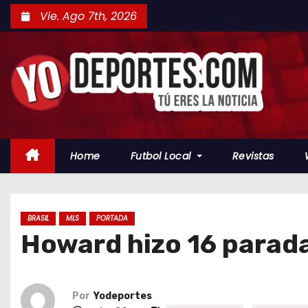
S
Vie. Ago 7th, 2026
a
l
t
a
r
a
l
Home
Futbol Local
Revistas
c
o
n
t
BRASIL
MLS
PORTADA
Howard hizo 16 parada
e
n
i
d
Por
Yodeportes