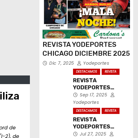
REVISTA YODEPORTES
CHICAGO DICIEMBRE 2025
Dic 7, 2025
Yodeportes
DESTACAMOS
REVISTA
REVISTA
YODEPORTES
liza
CHICAGO
Sep 17, 2025
SEPTIEMBRE 2025
Yodeportes
DESTACAMOS
REVISTA
REVISTA
YODEPORTES
cord de
CHICAGO JULIO
Jul 27, 2025
1-2), de