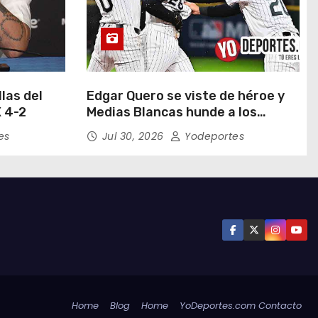
las del
Edgar Quero se viste de héroe y
 4-2
Medias Blancas hunde a los
Yankees de Nueva York en doce
es
Jul 30, 2026
Yodeportes
entradas
Home
Blog
Home
YoDeportes.com Contacto