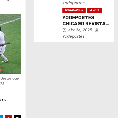
2025
Yodeportes
DESTACAMOS
REVISTA
YODEPORTES
CHICAGO REVISTA
IMPRESA ABRIL
Abr 24, 2025
2025
Yodeportes
d desde que
EFE
o y