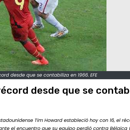
ord desde que se contabiliza en 1966. EFE
récord desde que se contabi
n estadounidense Tim Howard estableció hoy con 16, el ré
nte el encuentro que su equipo perdió contra Bélgica (