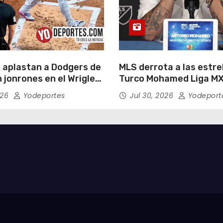
 aplastan a Dodgers de
MLS derrota a las estrel
 jonrones en el Wrigley
Turco Mohamed Liga MX
026
Yodeportes
Jul 30, 2026
Yodeport