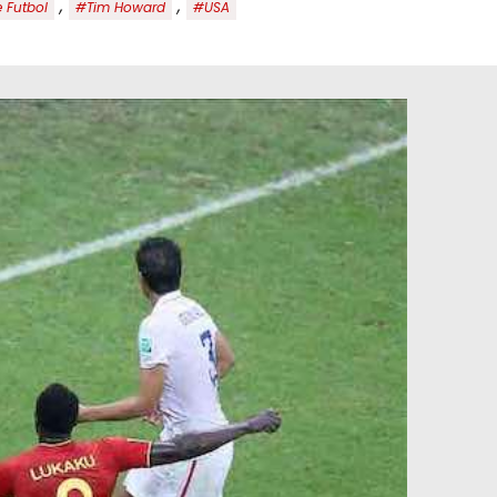
,
,
 Futbol
#Tim Howard
#USA