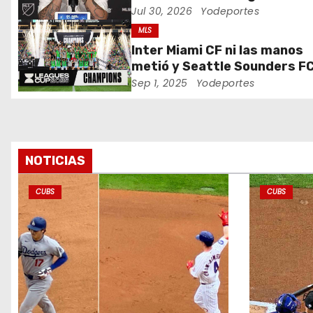
Jul 30, 2026
Yodeportes
d
MLS
e
Inter Miami CF ni las manos
metió y Seattle Sounders F
e
campeón Leagues Cup 2025
Sep 1, 2025
Yodeportes
n
t
r
NOTICIAS
a
CUBS
CUBS
d
a
s