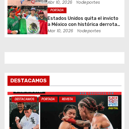
Piratas
Abr 10, 2026
Yodeportes
n
PORTADA
Estados Unidos quita el invicto
t
a México con histórica derrota
en Clásico Mundial de Béisbol
Mar 10, 2026
Yodeportes
r
a
d
a
s
DESTACAMOS
DESTACAMOS
PORTADA
REVISTA