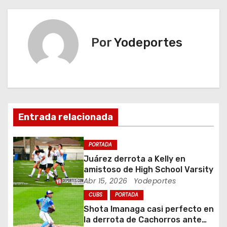
v
e
Por
Yodeportes
g
a
c
i
Entrada relacionada
ó
PORTADA
n
Juárez derrota a Kelly en
amistoso de High School Varsity
d
Abr 15, 2026
Yodeportes
CUBS
PORTADA
e
Shota Imanaga casi perfecto en
e
la derrota de Cachorros ante