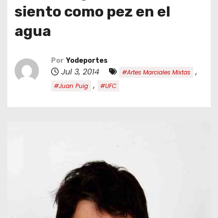
o
siento como pez en el
agua
Por
Yodeportes
Jul 3, 2014
,
#Artes Marciales Mixtas
,
#Juan Puig
#UFC