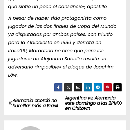
que sintió un poco el cansancio», apostilló.
A pesar de haber sido protagonista como
jugador de las dos finales de Copa del Mundo
ya disputadas por ambos países, con triunfo
para la Albiceleste en 1986 y derrota en
Italia’90, Maradona no cree que para los
jugadores de Alejandro Sabella resulte un
adversario «imposible» el bloque de Joachim
Löw.
Argentina vs. Alemania
N
Alemania acordó no
este domingo a las 2PM
humillar más a Brasil
en Chitown
a
v