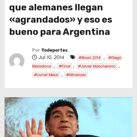
o
que alemanes llegan
«agrandados» y eso es
bueno para Argentina
Por
Yodeportes
Jul 10, 2014
,
#Brasil 2014
#Diego
,
,
,
Maradona
#Final
#Javier Mascherano
,
#Lionel Messi
#Mineirazo