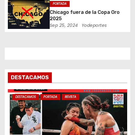
Jarrin
PORTADA
t
Chicago fuera de la Copa Oro
2025
r
Sep 25, 2024
Yodeportes
a
d
a
s
DESTACAMOS
DESTACAMOS
PORTADA
REVISTA