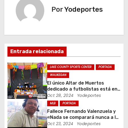
e
Por
Yodeportes
g
a
c
Entrada relacionada
i
ó
LAKE COUNTY SPORTS CENTER
PORTADA
WAUKEGAN
n
El único Altar de Muertos
dedicado a futbolistas está en
d
Waukegan Indoor
Oct 28, 2024
Yodeportes
e
MLB
PORTADA
Fallece Fernando Valenzuela y
e
«Nada se comparará nunca a la
Fernandomania» dijo Jaime
Oct 23, 2024
Yodeportes
n