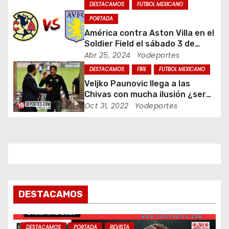
DESTACAMOS
FUTBOL MEXICANO
e
PORTADA
América contra Aston Villa en el
e
Soldier Field el sábado 3 de
agosto
Abr 25, 2024
Yodeportes
n
DESTACAMOS
FIRE
FUTBOL MEXICANO
t
Veljko Paunovic llega a las
Chivas con mucha ilusión ¿será
r
suficiente?
Oct 31, 2022
Yodeportes
a
d
a
s
DESTACAMOS
DESTACAMOS
PORTADA
REVISTA