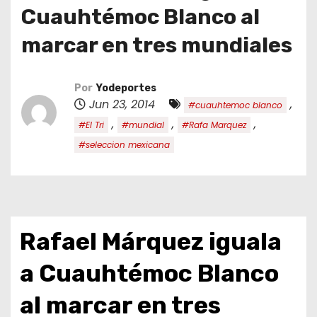
o
Cuauhtémoc Blanco al
marcar en tres mundiales
Por
Yodeportes
Jun 23, 2014
,
#cuauhtemoc blanco
,
,
,
#El Tri
#mundial
#Rafa Marquez
#seleccion mexicana
Rafael Márquez iguala
a Cuauhtémoc Blanco
al marcar en tres