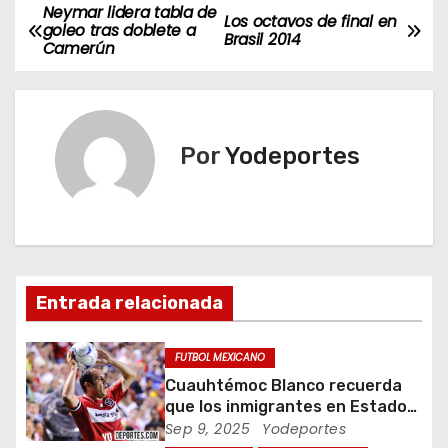
Neymar lidera tabla de
N
Los octavos de final en
goleo tras doblete a
Brasil 2014
Camerún
a
v
e
Por
Yodeportes
g
a
c
Entrada relacionada
i
ó
FUTBOL MEXICANO
Cuauhtémoc Blanco recuerda
n
que los inmigrantes en Estados
Unidos son gente trabajadora
Sep 9, 2025
Yodeportes
d