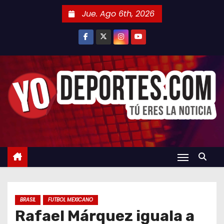
S
Jue. Ago 6th, 2026
a
l
t
a
r
a
l
c
o
n
t
e
n
BRASIL
FUTBOL MEXICANO
i
Rafael Márquez iguala a
d