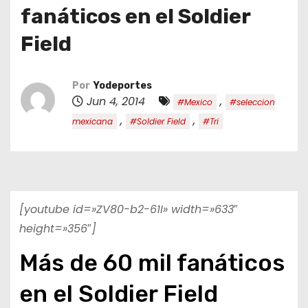
o
fanáticos en el Soldier
Field
Por
Yodeportes
Jun 4, 2014
,
#Mexico
#seleccion
,
,
mexicana
#Soldier Field
#Tri
[youtube id=»ZV80-b2-61I» width=»633″
height=»356″]
Más de 60 mil fanáticos
en el Soldier Field