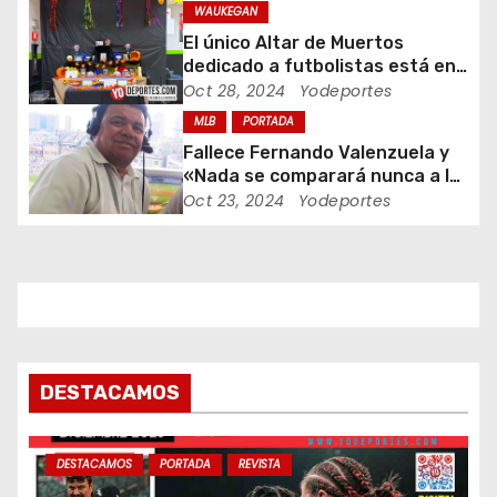
e
WAUKEGAN
El único Altar de Muertos
e
dedicado a futbolistas está en
Waukegan Indoor
Oct 28, 2024
Yodeportes
n
MLB
PORTADA
t
Fallece Fernando Valenzuela y
«Nada se comparará nunca a la
r
Fernandomania» dijo Jaime
Oct 23, 2024
Yodeportes
Jarrin
a
d
a
s
DESTACAMOS
DESTACAMOS
PORTADA
REVISTA