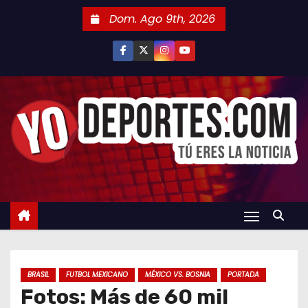
S
Dom. Ago 9th, 2026
a
l
t
a
r
a
l
c
o
n
t
e
n
BRASIL
FUTBOL MEXICANO
MÉXICO VS. BOSNIA
PORTADA
i
Fotos: Más de 60 mil
d