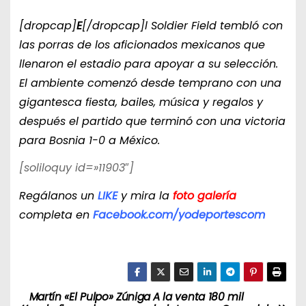
[dropcap]
E
[/dropcap]l Soldier Field tembló con
las porras de los aficionados mexicanos que
llenaron el estadio para apoyar a su selección.
El ambiente comenzó desde temprano con una
gigantesca fiesta, bailes, música y regalos y
después el partido que terminó con una victoria
para Bosnia 1-0 a México.
[soliloquy id=»11903″]
Regálanos un
LIKE
y mira la
foto galería
completa en
Facebook.com/yodeportescom
Martín «El Pulpo» Zúniga
A la venta 180 mil
N