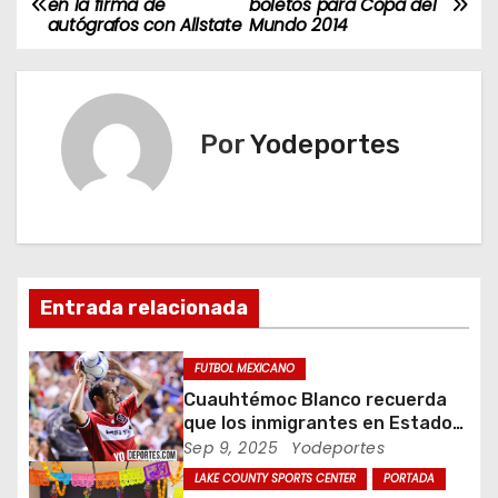
en la firma de
boletos para Copa del
autógrafos con Allstate
Mundo 2014
a
v
e
Por
Yodeportes
g
a
c
Entrada relacionada
i
ó
FUTBOL MEXICANO
Cuauhtémoc Blanco recuerda
n
que los inmigrantes en Estados
Unidos son gente trabajadora
Sep 9, 2025
Yodeportes
d
LAKE COUNTY SPORTS CENTER
PORTADA