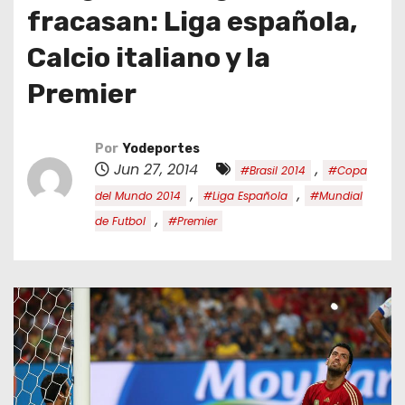
o
fracasan: Liga española,
Calcio italiano y la
Premier
Por
Yodeportes
Jun 27, 2014
,
#Brasil 2014
#Copa
,
,
del Mundo 2014
#Liga Española
#Mundial
,
de Futbol
#Premier