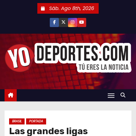
S
Sáb. Ago 8th, 2026
a
l
t
a
r
a
l
c
o
n
t
e
n
BRASIL
PORTADA
i
Las grandes ligas
d