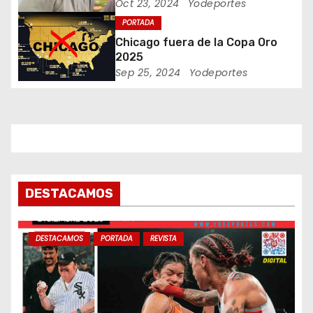
n
Fernandomania» dijo Jaime
Oct 23, 2024
Yodeportes
Jarrin
t
PORTADA
Chicago fuera de la Copa Oro
r
2025
Sep 25, 2024
Yodeportes
a
d
a
s
DESTACAMOS
DESTACAMOS
PORTADA
REVISTA