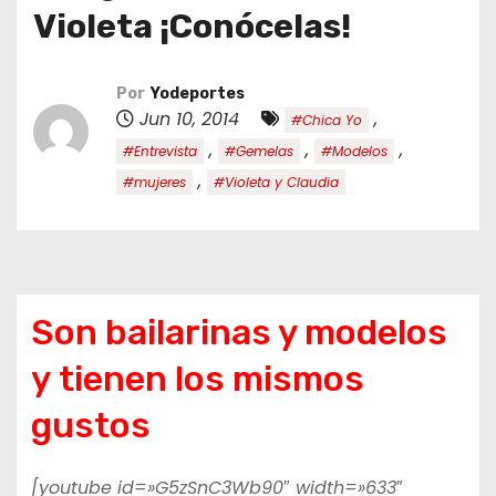
o
Violeta ¡Conócelas!
Por
Yodeportes
Jun 10, 2014
,
#Chica Yo
,
,
,
#Entrevista
#Gemelas
#Modelos
,
#mujeres
#Violeta y Claudia
Son bailarinas y modelos
y tienen los mismos
gustos
[youtube id=»G5zSnC3Wb90″ width=»633″