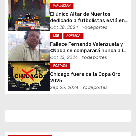
WAUKEGAN
n
El único Altar de Muertos
dedicado a futbolistas está en
d
Waukegan Indoor
Oct 28, 2024
Yodeportes
e
MLB
PORTADA
Fallece Fernando Valenzuela y
e
«Nada se comparará nunca a la
Fernandomania» dijo Jaime
Oct 23, 2024
Yodeportes
n
Jarrin
PORTADA
t
Chicago fuera de la Copa Oro
2025
r
Sep 25, 2024
Yodeportes
a
d
a