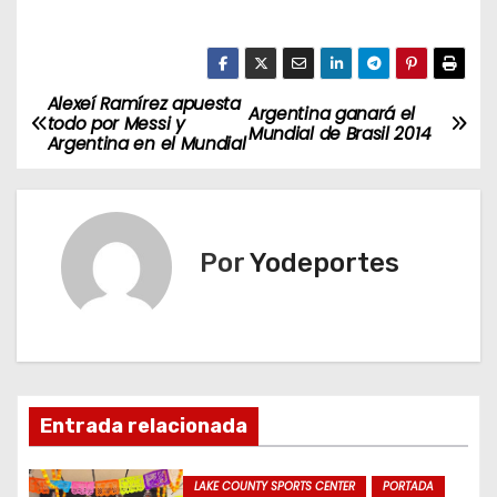
Alexeí Ramírez apuesta
N
Argentina ganará el
todo por Messi y
Mundial de Brasil 2014
Argentina en el Mundial
a
v
e
Por
Yodeportes
g
a
c
Entrada relacionada
i
ó
LAKE COUNTY SPORTS CENTER
PORTADA