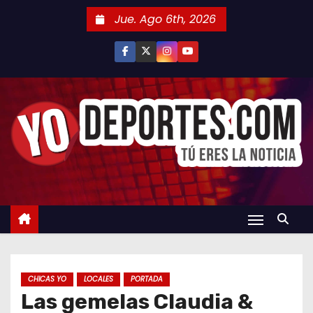
S
Jue. Ago 6th, 2026
a
l
t
a
r
a
l
c
o
n
t
e
n
CHICAS YO
LOCALES
PORTADA
i
Las gemelas Claudia &
d