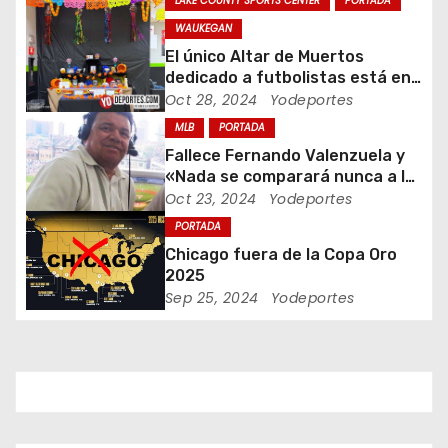
LAKE COUNTY SPORTS CENTER
PORTADA
n
WAUKEGAN
El único Altar de Muertos
d
dedicado a futbolistas está en
Waukegan Indoor
Oct 28, 2024
Yodeportes
e
MLB
PORTADA
e
Fallece Fernando Valenzuela y
«Nada se comparará nunca a la
n
Fernandomania» dijo Jaime
Oct 23, 2024
Yodeportes
Jarrin
t
PORTADA
Chicago fuera de la Copa Oro
r
2025
Sep 25, 2024
Yodeportes
a
d
a
s