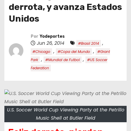
o
derrota, y avanza Estados
Unidos
Por
Yodeportes
Jun 26, 2014
,
#Brasil 2014
,
,
#Chicago
#Copa del Mundo
#Grant
,
,
Park
#Mundial de Futbol
#US Soccer
Federation
U.S. Soccer World Cup Viewing Party at the Petrillo
Music Shell at Butler Field