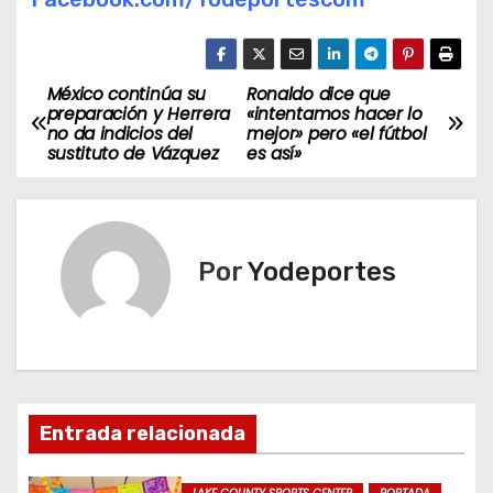
México continúa su
Ronaldo dice que
N
preparación y Herrera
«intentamos hacer lo
no da indicios del
mejor» pero «el fútbol
a
sustituto de Vázquez
es así»
v
e
Por
Yodeportes
g
a
c
i
Entrada relacionada
ó