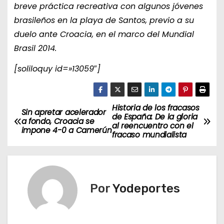
breve práctica recreativa con algunos jóvenes
brasileños en la playa de Santos, previo a su
duelo ante Croacia, en el marco del Mundial
Brasil 2014.
[soliloquy id=»13059″]
Historia de los fracasos
N
Sin apretar acelerador
de España: De la gloria
a fondo, Croacia se
al reencuentro con el
a
impone 4-0 a Camerún
fracaso mundialista
v
e
Por
Yodeportes
g
a