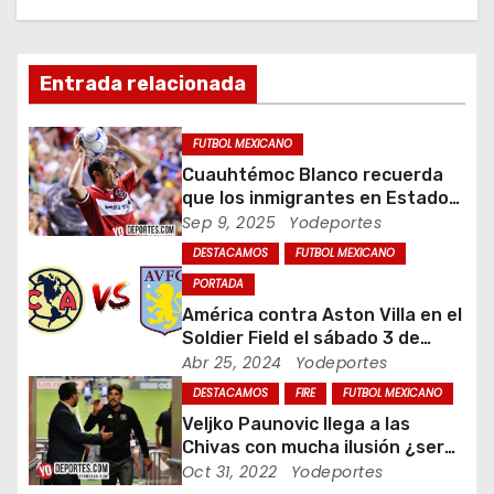
c
i
Entrada relacionada
ó
FUTBOL MEXICANO
n
Cuauhtémoc Blanco recuerda
que los inmigrantes en Estados
d
Unidos son gente trabajadora
Sep 9, 2025
Yodeportes
DESTACAMOS
FUTBOL MEXICANO
e
PORTADA
e
América contra Aston Villa en el
Soldier Field el sábado 3 de
n
agosto
Abr 25, 2024
Yodeportes
t
DESTACAMOS
FIRE
FUTBOL MEXICANO
Veljko Paunovic llega a las
r
Chivas con mucha ilusión ¿será
suficiente?
Oct 31, 2022
Yodeportes