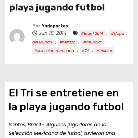
o
playa jugando futbol
Por
Yodeportes
Jun 18, 2014
,
#Brasil 2014
#Copa
,
,
,
del Mundo
#Mexico
#mundial
,
,
#seleccion mexicana
#Tri
#tricolor
El Tri se entretiene en
la playa jugando futbol
Santos, Brasil.- Algunos jugadores de la
Selección Mexicana de futbol, tuvieron una