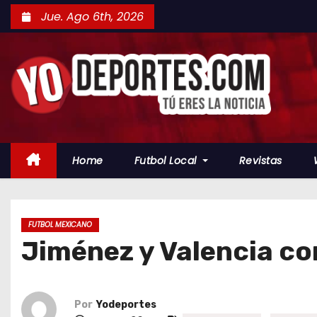
S
Jue. Ago 6th, 2026
a
l
t
a
r
a
l
Home
Futbol Local
Revistas
c
o
n
t
FUTBOL MEXICANO
Jiménez y Valencia com
e
n
i
d
Por
Yodeportes