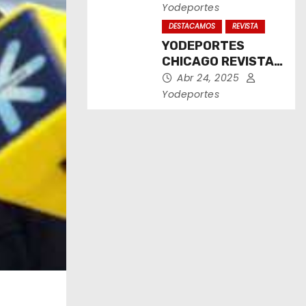
2025
Yodeportes
DESTACAMOS
REVISTA
YODEPORTES
CHICAGO REVISTA
IMPRESA ABRIL
Abr 24, 2025
2025
Yodeportes