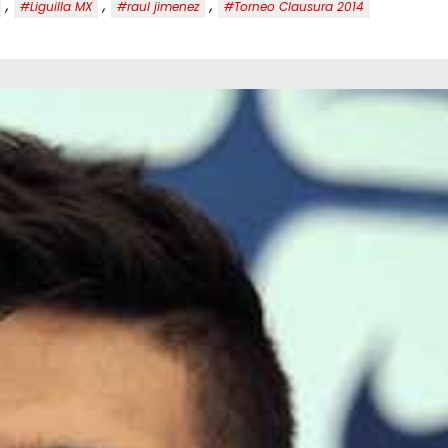
,
,
,
#Liguilla MX
#raul jimenez
#Torneo Clausura 2014