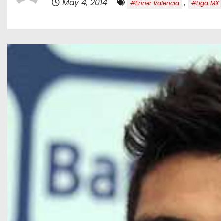
May 4, 2014
,
#Enner Valencia
#Liga MX
o