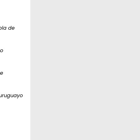
bla de
no
ue
 uruguayo