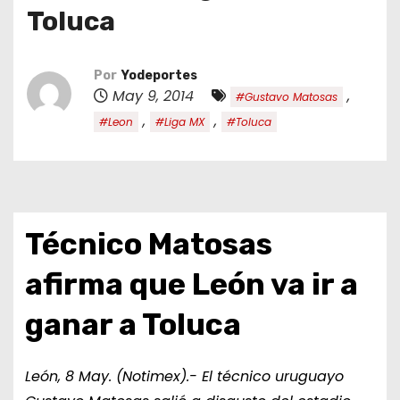
o
Toluca
Por
Yodeportes
May 9, 2014
,
#Gustavo Matosas
,
,
#Leon
#Liga MX
#Toluca
Técnico Matosas
afirma que León va ir a
ganar a Toluca
León, 8 May. (Notimex).- El técnico uruguayo