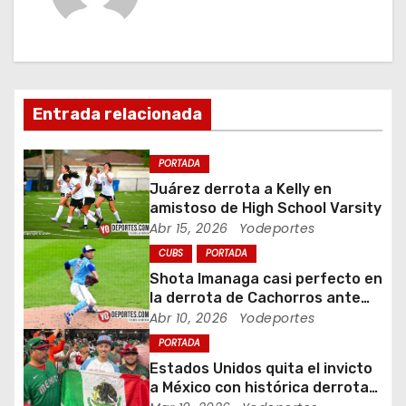
g
a
c
Entrada relacionada
i
ó
PORTADA
Juárez derrota a Kelly en
n
amistoso de High School Varsity
Abr 15, 2026
Yodeportes
d
CUBS
PORTADA
e
Shota Imanaga casi perfecto en
la derrota de Cachorros ante
e
Piratas
Abr 10, 2026
Yodeportes
PORTADA
n
Estados Unidos quita el invicto
t
a México con histórica derrota