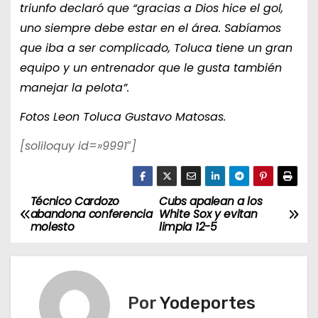
triunfo declaró que “gracias a Dios hice el gol,
uno siempre debe estar en el área. Sabíamos
que iba a ser complicado, Toluca tiene un gran
equipo y un entrenador que le gusta también
manejar la pelota”.
Fotos Leon Toluca Gustavo Matosas.
[soliloquy id=»9991″]
Técnico Cardozo
Cubs apalean a los
N
abandona conferencia
White Sox y evitan
molesto
limpia 12-5
a
v
e
Por
Yodeportes