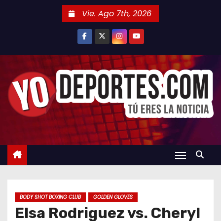
S
Vie. Ago 7th, 2026
a
l
t
a
r
a
l
c
o
n
t
e
n
BODY SHOT BOXING CLUB
GOLDEN GLOVES
i
Elsa Rodriguez vs. Cheryl
d