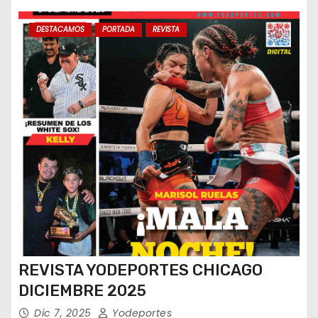
s
DESTACAMOS
PORTADA
REVISTA
REVISTA YODEPORTES CHICAGO
DICIEMBRE 2025
Dic 7, 2025
Yodeportes