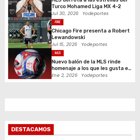
Turco Mohamed Liga MX 4-2
n
Jul 30, 2026
Yodeportes
d
FIRE
Chicago Fire presenta a Robert
e
Lewandowski
Jul 15, 2026
Yodeportes
e
MLS
n
Nuevo balón de la MLS rinde
homenaje a los que les gusta el
t
fútbol
Ene 2, 2026
Yodeportes
r
a
d
a
DESTACAMOS