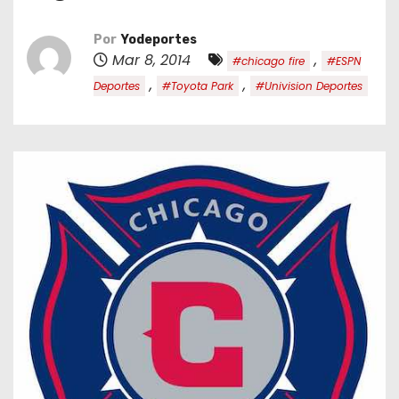
o
Por
Yodeportes
Mar 8, 2014
,
#chicago fire
#ESPN
,
,
Deportes
#Toyota Park
#Univision Deportes