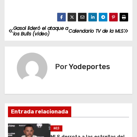
Gasol lideró el ataque a
N
Calendario TV de la MLS
los Bulls (video)
a
v
Por
Yodeportes
e
g
a
c
Entrada relacionada
i
MLS
ó
MLS derrota a las estrellas del