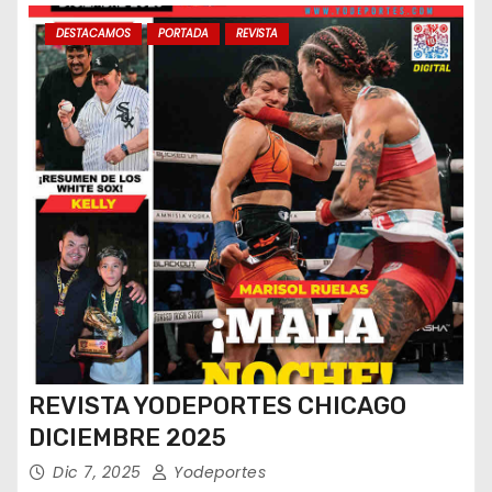
s
DESTACAMOS
PORTADA
REVISTA
REVISTA YODEPORTES CHICAGO
DICIEMBRE 2025
Dic 7, 2025
Yodeportes