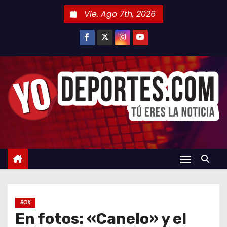
S
Vie. Ago 7th, 2026
a
l
t
a
r
a
l
c
o
n
t
e
n
BOX
i
En fotos: «Canelo» y el
d