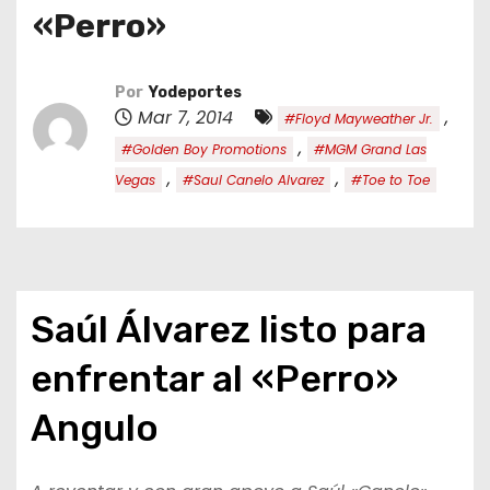
o
«Perro»
Por
Yodeportes
Mar 7, 2014
,
#Floyd Mayweather Jr.
,
#Golden Boy Promotions
#MGM Grand Las
,
,
Vegas
#Saul Canelo Alvarez
#Toe to Toe
Saúl Álvarez listo para
enfrentar al «Perro»
Angulo