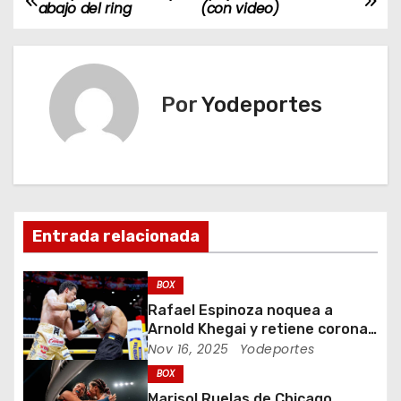
N
abajo del ring
(con video)
a
v
Por
Yodeportes
e
g
a
c
Entrada relacionada
i
BOX
ó
Rafael Espinoza noquea a
Arnold Khegai y retiene corona
n
de peso pluma
Nov 16, 2025
Yodeportes
d
BOX
Marisol Ruelas de Chicago