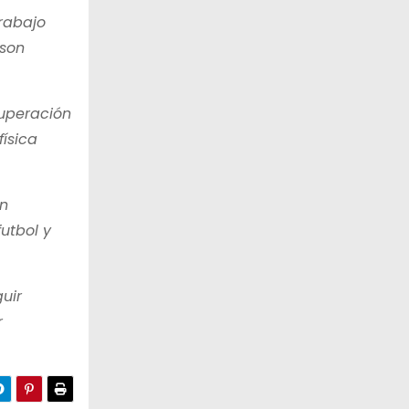
trabajo
 son
cuperación
ísica
an
utbol y
uir
r