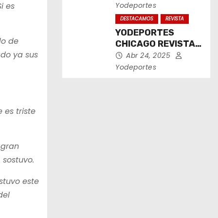
2025
i es
Yodeportes
DESTACAMOS
REVISTA
YODEPORTES
do de
CHICAGO REVISTA
ado ya sus
IMPRESA ABRIL
Abr 24, 2025
2025
Yodeportes
es triste
 gran
 sostuvo.
stuvo este
del