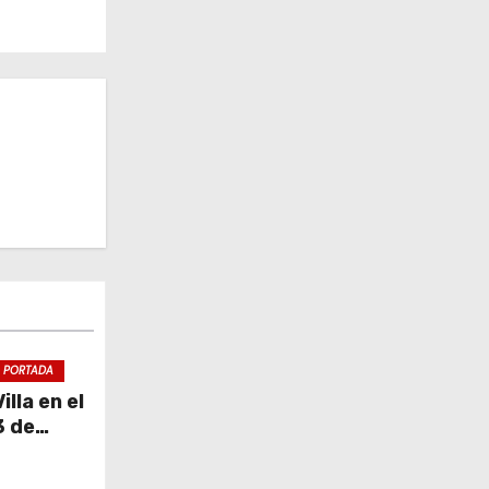
PORTADA
lla en el
3 de