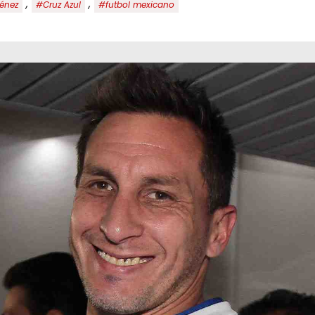
,
,
énez
#Cruz Azul
#futbol mexicano