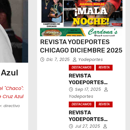
REVISTA YODEPORTES
CHICAGO DICIEMBRE 2025
Dic 7, 2025
Yodeportes
DESTACAMOS
REVISTA
 Azul
REVISTA
YODEPORTES
CHICAGO
Sep 17, 2025
SEPTIEMBRE 2025
Yodeportes
DESTACAMOS
REVISTA
: directivo
REVISTA
YODEPORTES
CHICAGO JULIO
Jul 27, 2025