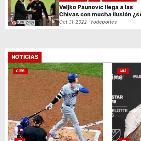
d
Veljko Paunovic llega a las
e
Chivas con mucha ilusión ¿s
suficiente?
Oct 31, 2022
Yodeportes
e
n
t
NOTICIAS
r
CUBS
MLS
a
d
a
s