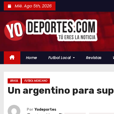
S
Mié. Ago 5th, 2026
a
l
t
a
r
a
l
Home
Futbol Local
Revistas
c
o
n
t
BRASIL
FUTBOL MEXICANO
Un argentino para supl
e
n
i
d
Por
Yodeportes