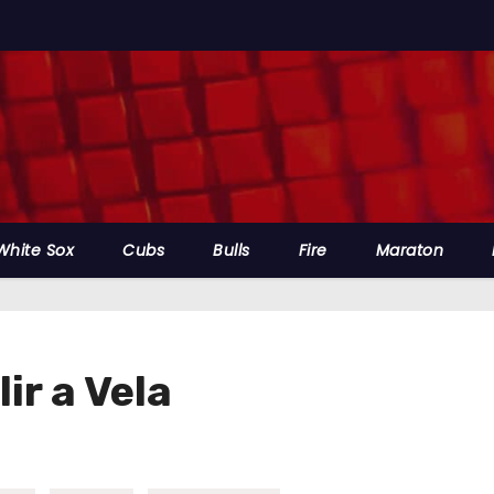
White Sox
Cubs
Bulls
Fire
Maraton
ir a Vela