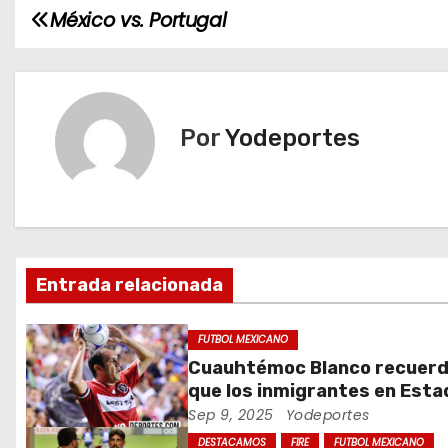
México vs. Portugal
N
a
v
Por
Yodeportes
e
g
a
c
Entrada relacionada
i
FUTBOL MEXICANO
ó
Cuauhtémoc Blanco recuer
que los inmigrantes en Est
n
Unidos son gente trabajado
Sep 9, 2025
Yodeportes
DESTACAMOS
FIRE
FUTBOL MEXICANO