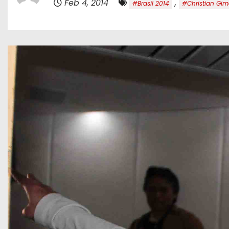
Feb 4, 2014
,
#Brasil 2014
#Christian Gim
o