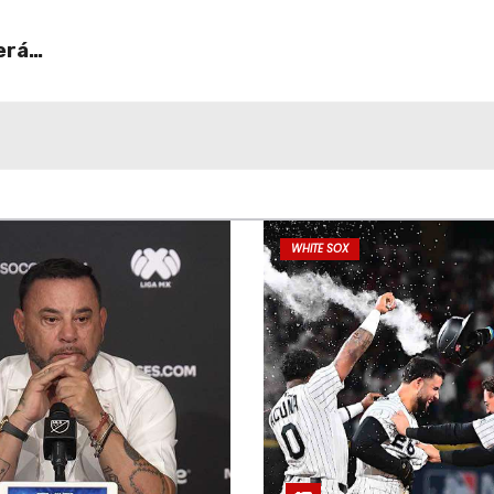
erá
WHITE SOX