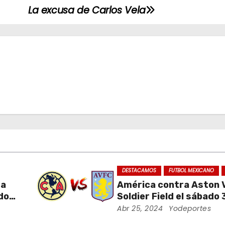
La excusa de Carlos Vela
DESTACAMOS
FUTBOL MEXICANO
da
América contra Aston Vi
ados
Soldier Field el sábado 
ra
agosto
Abr 25, 2024
Yodeportes