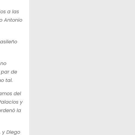
os a las
co Antonio
rasileño
 no
 par de
o tal.
lamos del
Palacios y
ordenó la
, y Diego