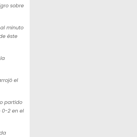
igro sobre
 al minuto
 de éste
la
rrojó el
o partido
 0-2 en el
ada