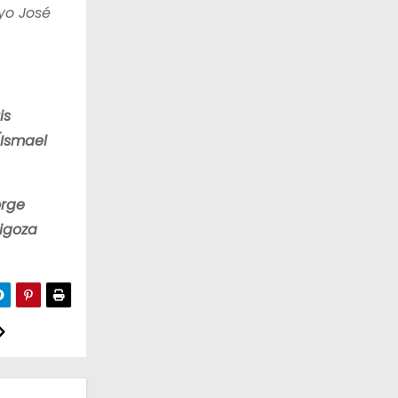
yo José
is
(Ismael
orge
tigoza