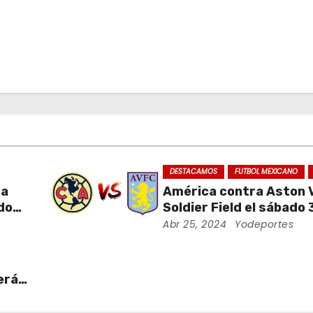
DESTACAMOS
FUTBOL MEXICANO
da
América contra Aston Vi
ados
Soldier Field el sábado 
ra
agosto
Abr 25, 2024
Yodeportes
erá