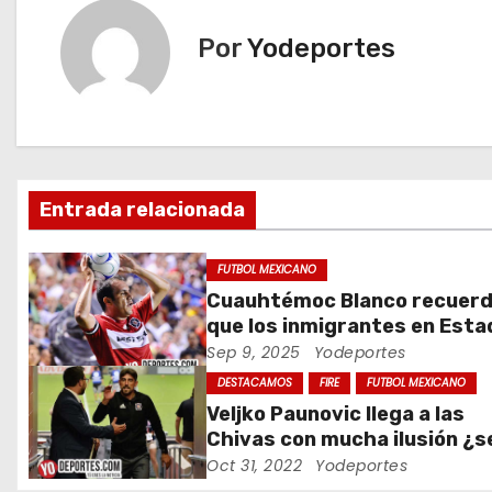
v
Por
Yodeportes
e
g
a
c
Entrada relacionada
i
FUTBOL MEXICANO
ó
Cuauhtémoc Blanco recuer
que los inmigrantes en Est
n
Unidos son gente trabajado
Sep 9, 2025
Yodeportes
d
DESTACAMOS
FIRE
FUTBOL MEXICANO
Veljko Paunovic llega a las
e
Chivas con mucha ilusión ¿s
suficiente?
Oct 31, 2022
Yodeportes
e