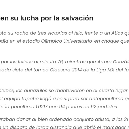
en su lucha por la salvación
a su racha de tres victorias al hilo, frente a un Atlas q
odía en el estadio Olímpico Universitario, en choque qu
or los felinos al minuto 76, mientras que Arturo Gonzál
rnada siete del torneo Clausura 2014 de la Liga MX del fu
lubes, los auriazules se mantuvieron en el cuarto lugar
el equipo tapatío llegó a seis, para ser antepenúltimo g
inúa penúltimo 1.0217 con 94 puntos en 92 partidos.
 lograban dañar al bien ordenado conjunto atlista, a los 2
n un disparo de larga distancia que abrió el marcador 1