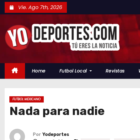
S
Vie. Ago 7th, 2026
a
l
t
a
r
a
l
Home
Futbol Local
Revistas
c
o
n
t
FUTBOL MEXICANO
Nada para nadie
e
n
i
d
Por
Yodeportes