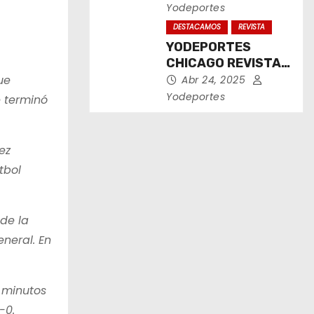
2025
Yodeportes
DESTACAMOS
REVISTA
YODEPORTES
CHICAGO REVISTA
IMPRESA ABRIL
ue
Abr 24, 2025
2025
Yodeportes
e terminó
ez
tbol
 de la
eneral. En
1 minutos
-0.