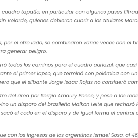
cuadro tapatío, en particular con algunos pases filtrad
aín Velarde, quienes debieron cubrir a los titulares Mar
ra, por el otro lado, se combinaron varias veces con el b
ra generar peligro.
ró todos los caminos para el cuadro auriazul, que casi
rante el primer lapso, que terminó con polémica con un
ro que el silbante Jorge Isaac Rojas no consideró com
ntro del área por Sergio Amaury Ponce, y pese a los rec
 vino un disparo del brasileño Maikon Leite que rechazó 
 sacó el codo en el disparo y de igual forma el central 
aque con los ingresos de los argentinos Ismael Sosa, al 46