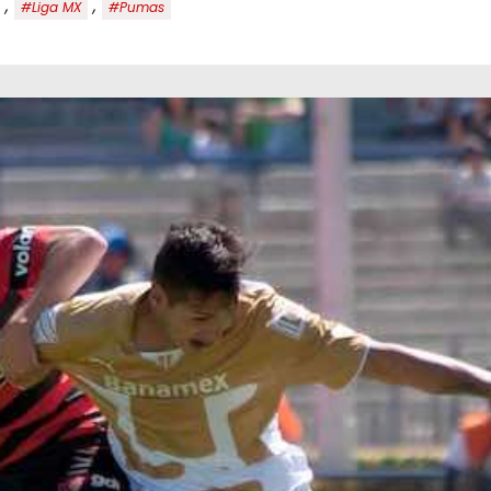
,
,
#Liga MX
#Pumas