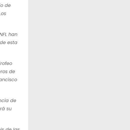
io de
Los
 NFL han
 de esta
Trofeo
eros de
rancisco
ncia de
rá su
is de las