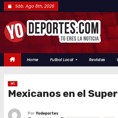
S
Sáb. Ago 8th, 2026
a
l
t
a
r
a
l
Home
Futbol Local
Revistas
c
o
n
t
NFL
Mexicanos en el Super
e
n
i
d
Por
Yodeportes