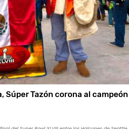
ia, Súper Tazón corona al campeón
nal del Super Bowl XLVIII entre los Halcones de Seattle