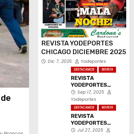
REVISTA YODEPORTES
CHICAGO DICIEMBRE 2025
Dic 7, 2025
Yodeportes
DESTACAMOS
REVISTA
REVISTA
YODEPORTES
CHICAGO
Sep 17, 2025
 de
SEPTIEMBRE 2025
Yodeportes
DESTACAMOS
REVISTA
REVISTA
YODEPORTES
CHICAGO JULIO
Jul 27, 2025
 y Broncos