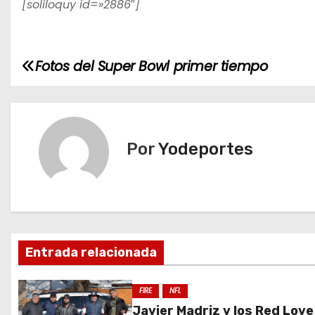
[soliloquy id=»2886″]
Fotos del Super Bowl primer tiempo
N
a
v
Por
Yodeportes
e
g
a
c
Entrada relacionada
i
FIRE
NFL
ó
Javier Madriz y los Red Love