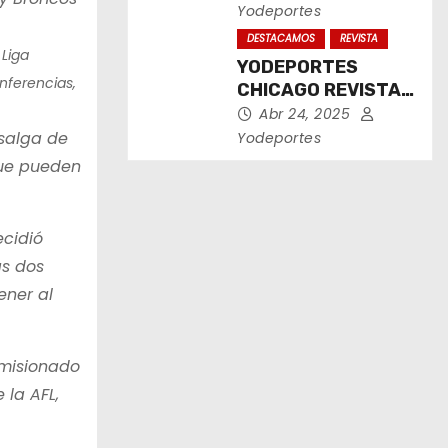
2025
Yodeportes
DESTACAMOS
REVISTA
 Liga
YODEPORTES
nferencias,
CHICAGO REVISTA
IMPRESA ABRIL
Abr 24, 2025
2025
 salga de
Yodeportes
que pueden
ecidió
as dos
ener al
Comisionado
 la AFL,