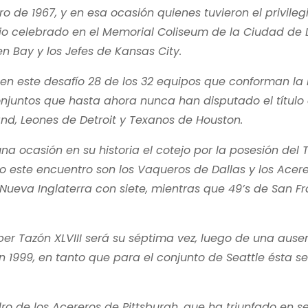
ro de 1967, y en esa ocasión quienes tuvieron el privileg
tejo celebrado en el Memorial Coliseum de la Ciudad de 
n Bay y los Jefes de Kansas City.
en este desafío 28 de los 32 equipos que conforman la
njuntos que hasta ahora nunca han disputado el título
and, Leones de Detroit y Texanos de Houston.
 ocasión en su historia el cotejo por la posesión del 
 este encuentro son los Vaqueros de Dallas y los Acer
e Nueva Inglaterra con siete, mientras que 49’s de San F
per Tazón XLVIII será su séptima vez, luego de una ause
n 1999, en tanto que para el conjunto de Seattle ésta se
o de los Acereros de Pittsburgh, que ha triunfado en se