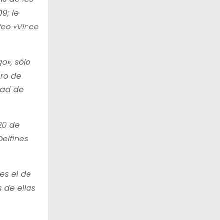
9; le
feo «Vince
o», sólo
ero de
dad de
20 de
elfines
es el de
 de ellas