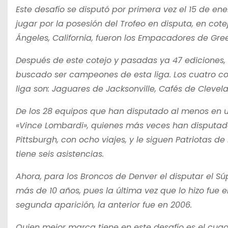
Este desafío se disputó por primera vez el 15 de ene
jugar por la posesión del Trofeo en disputa, en co
Ángeles, California, fueron los Empacadores de Gree
Después de este cotejo y pasadas ya 47 ediciones, 
buscado ser campeones de esta liga. Los cuatro co
liga son: Jaguares de Jacksonville, Cafés de Clevel
De los 28 equipos que han disputado al menos en una
«Vince Lombardi», quienes más veces han disputado
Pittsburgh, con ocho viajes, y le siguen Patriotas d
tiene seis asistencias.
Ahora, para los Broncos de Denver el disputar el Sú
más de 10 años, pues la última vez que lo hizo fue e
segunda aparición, la anterior fue en 2006.
Quien mejor marca tiene en este desafío es el cuadr