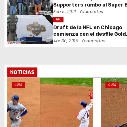
Supporters rumbo al Super 
n
en Tampa Bay
Feb 5, 2021
Yodeportes
d
NFL
Draft de la NFL en Chicago
e
comienza con el desfile Gold
Carpet
Abr 30, 2015
Yodeportes
e
n
t
NOTICIAS
r
CUBS
CUBS
a
d
a