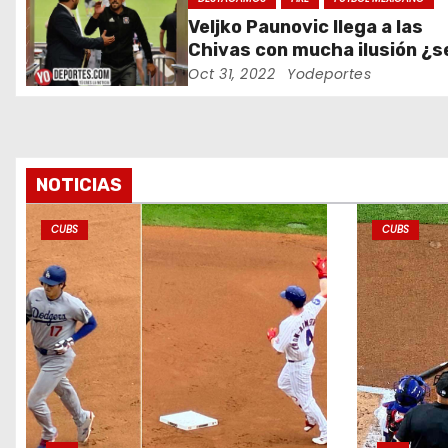
d
Veljko Paunovic llega a las
e
Chivas con mucha ilusión ¿s
suficiente?
Oct 31, 2022
Yodeportes
e
n
t
NOTICIAS
r
CUBS
CUBS
a
d
a
s