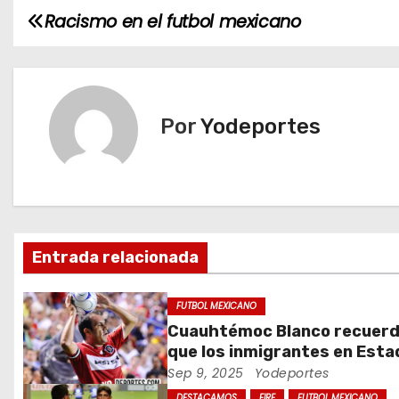
Racismo en el futbol mexicano
N
a
v
Por
Yodeportes
e
g
a
c
Entrada relacionada
i
FUTBOL MEXICANO
ó
Cuauhtémoc Blanco recuer
que los inmigrantes en Est
n
Unidos son gente trabajado
Sep 9, 2025
Yodeportes
DESTACAMOS
FIRE
FUTBOL MEXICANO