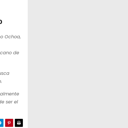
o
mo Ochoa,
xicano de
usca
.
ualmente
e ser el