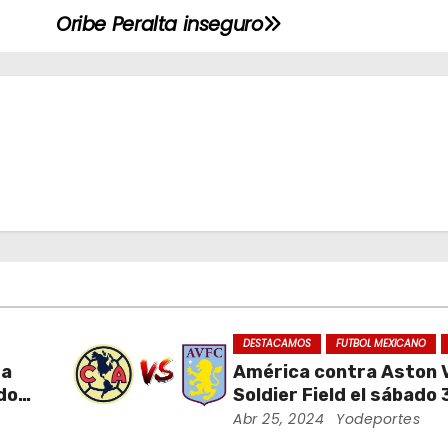
Oribe Peralta inseguro
DESTACAMOS
FUTBOL MEXICANO
da
América contra Aston Vi
ados
Soldier Field el sábado 
ra
agosto
Abr 25, 2024
Yodeportes