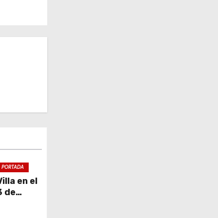
PORTADA
lla en el
3 de