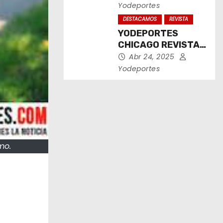
2025
Yodeportes
DESTACAMOS
REVISTA
YODEPORTES
CHICAGO REVISTA
IMPRESA ABRIL
Abr 24, 2025
2025
Yodeportes
mo.