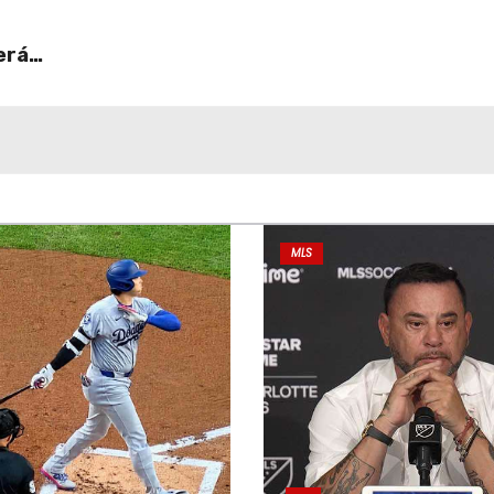
erá
MLS