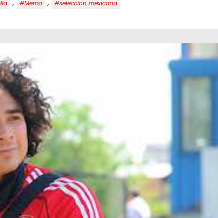
,
,
lla
#Memo
#seleccion mexicana