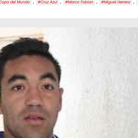
,
,
,
,
Copa del Mundo
#Cruz Azul
#Marco Fabian
#Miguel Herrera