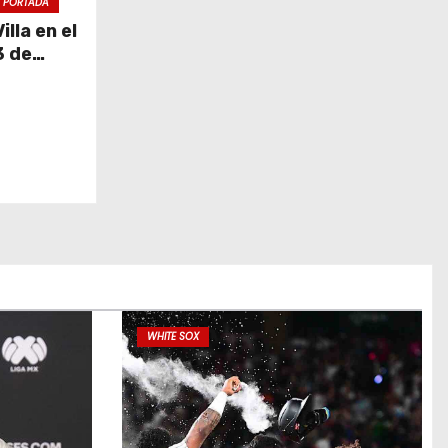
PORTADA
lla en el
3 de
WHITE SOX