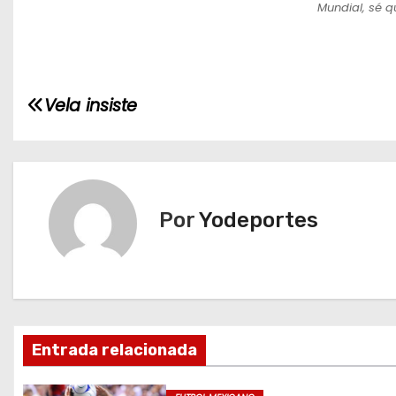
Mundial, sé qu
N
Vela insiste
a
v
e
Por
Yodeportes
g
a
c
Entrada relacionada
i