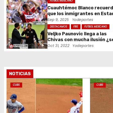
ó
FUTBOL MEXICANO
Cuauhtémoc Blanco recuer
n
que los inmigrantes en Est
Unidos son gente trabajado
Sep 9, 2025
Yodeportes
d
DESTACAMOS
FIRE
FUTBOL MEXICANO
e
Veljko Paunovic llega a las
Chivas con mucha ilusión ¿s
e
suficiente?
Oct 31, 2022
Yodeportes
n
t
r
NOTICIAS
a
CUBS
CUBS
d
a