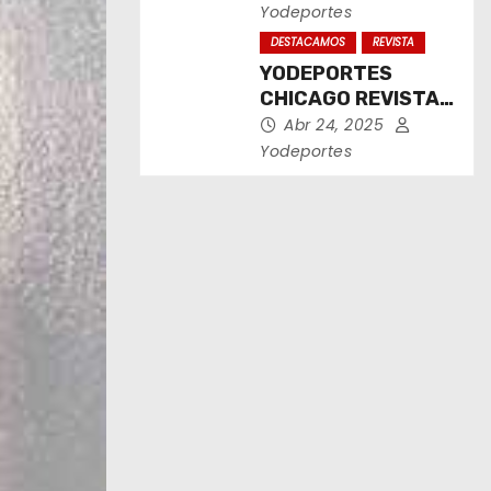
2025
Yodeportes
DESTACAMOS
REVISTA
YODEPORTES
CHICAGO REVISTA
IMPRESA ABRIL
Abr 24, 2025
2025
Yodeportes