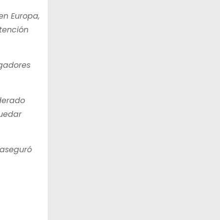
en Europa,
atención
ugadores
iderado
quedar
 aseguró