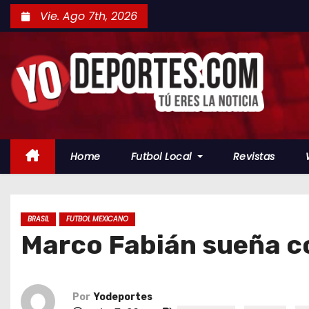
S
Vie. Ago 7th, 2026
a
l
t
a
r
a
l
Home
Futbol Local
Revistas
c
o
n
t
BRASIL
FUTBOL MEXICANO
Marco Fabián sueña co
e
n
i
d
Por
Yodeportes