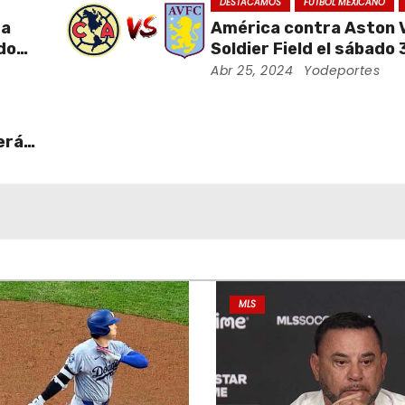
DESTACAMOS
FUTBOL MEXICANO
da
América contra Aston Vi
ados
Soldier Field el sábado 
ra
agosto
Abr 25, 2024
Yodeportes
erá
MLS