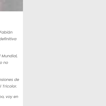
 Fabián
efinitiva
 Mundial,
ro no
nsiones de
Tricolor.
po, voy en