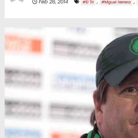
Feb 26, 2014
,
,
#El Tri
#Miguel Herrera
o