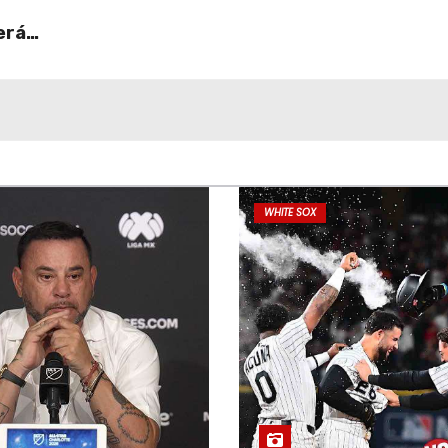
erá
WHITE SOX