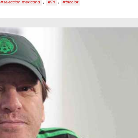
,
,
#seleccion mexicana
#Tri
#tricolor