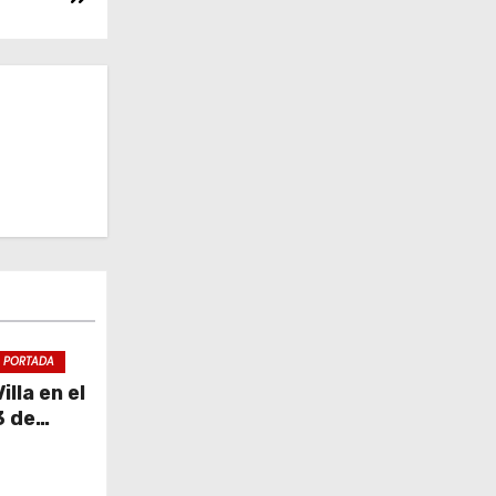
PORTADA
lla en el
3 de