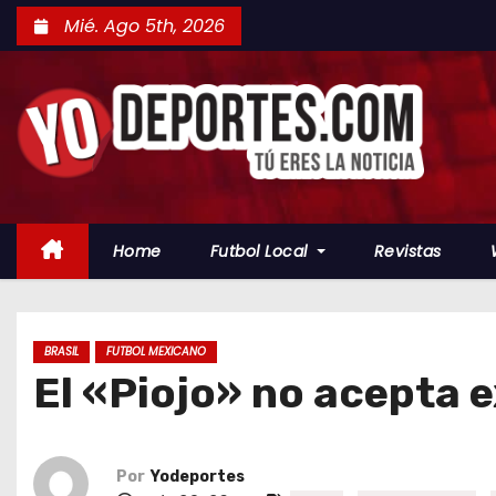
S
Mié. Ago 5th, 2026
a
l
t
a
r
a
l
Home
Futbol Local
Revistas
c
o
n
t
BRASIL
FUTBOL MEXICANO
El «Piojo» no acepta 
e
n
i
d
Por
Yodeportes