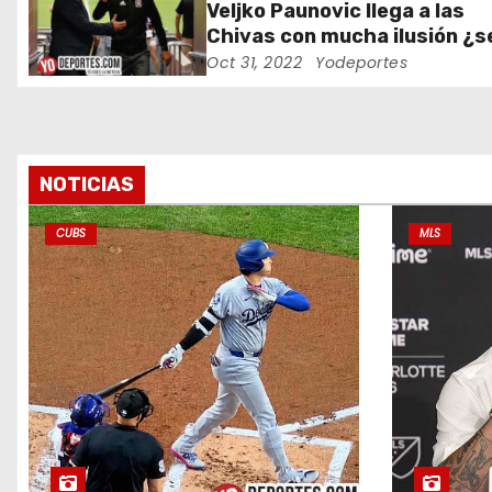
e
Veljko Paunovic llega a las
Chivas con mucha ilusión ¿s
e
suficiente?
Oct 31, 2022
Yodeportes
n
t
r
NOTICIAS
a
CUBS
MLS
d
a
s