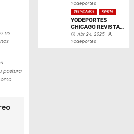
2025
Yodeportes
DESTACAMOS
REVISTA
YODEPORTES
CHICAGO REVISTA
no es
IMPRESA ABRIL
Abr 24, 2025
2025
unos
Yodeportes
es
su postura
 como
reo