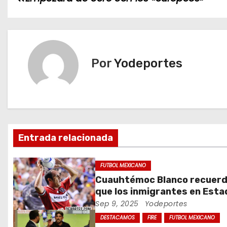
a
v
e
Por
Yodeportes
g
a
c
Entrada relacionada
i
ó
FUTBOL MEXICANO
Cuauhtémoc Blanco recuer
n
que los inmigrantes en Est
Unidos son gente trabajado
Sep 9, 2025
Yodeportes
d
DESTACAMOS
FIRE
FUTBOL MEXICANO