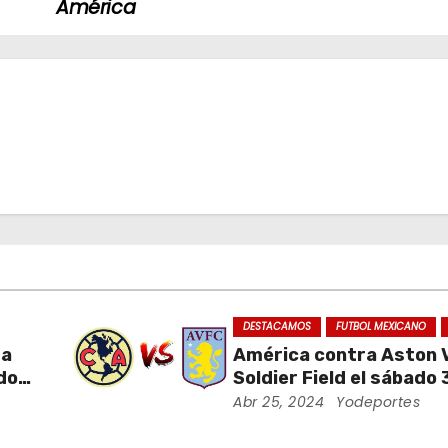
América
DESTACAMOS
FUTBOL MEXICANO
da
América contra Aston Vi
ados
Soldier Field el sábado 
ra
agosto
Abr 25, 2024
Yodeportes