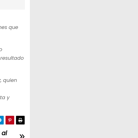
enes que
o
 resultado
, quien
ta y
 al