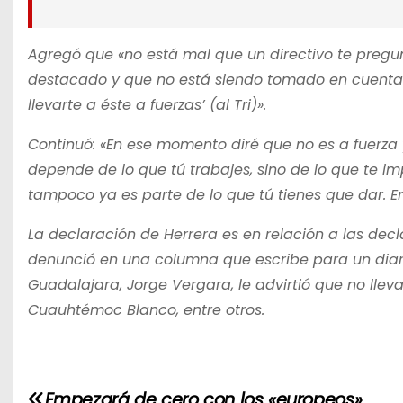
Agregó que «no está mal que un directivo te pregun
destacado y que no está siendo tomado en cuenta. Y
llevarte a éste a fuerzas’ (al Tri)».
Continuó: «En ese momento diré que no es a fuerza y
depende de lo que tú trabajes, sino de lo que te imp
tampoco ya es parte de lo que tú tienes que dar. E
La declaración de Herrera es en relación a las de
denunció en una columna que escribe para un diario
Guadalajara, Jorge Vergara, le advirtió que no llev
Cuauhtémoc Blanco, entre otros.
N
Empezará de cero con los «europeos»