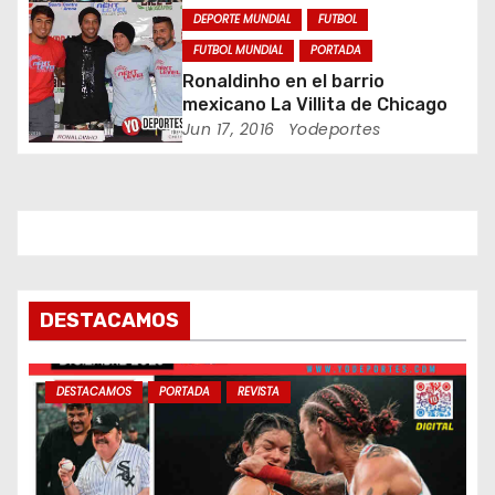
e
DEPORTE MUNDIAL
FUTBOL
n
FUTBOL MUNDIAL
PORTADA
Ronaldinho en el barrio
t
mexicano La Villita de Chicago
Jun 17, 2016
Yodeportes
r
a
d
a
DESTACAMOS
s
DESTACAMOS
PORTADA
REVISTA