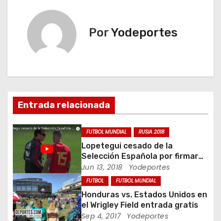
v
Por
Yodeportes
e
g
a
c
Entrada relacionada
i
FUTBOL MUNDIAL
RUSIA 2018
ó
Lopetegui cesado de la
Selección Española por firmar
n
con el Real Madrid
Jun 13, 2018
Yodeportes
d
FUTBOL
FUTBOL MUNDIAL
Honduras vs. Estados Unidos en
e
el Wrigley Field entrada gratis
Sep 4, 2017
Yodeportes